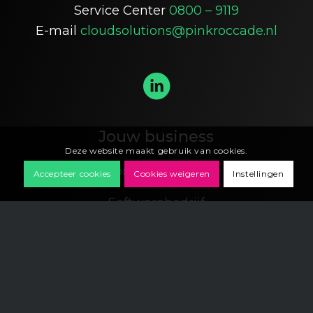
Service Center
0800 – 9119
E-mail
cloudsolutions@pinkroccade.nl
Jouw business
Deze website maakt gebruik van cookies.
Zorgorganisatie
Accepteer cookies
Cookies weigeren
Instellingen
Softwarebedrijf
Inspiratie
Nieuws & kennis