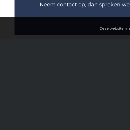
Neem contact op, dan spreken we 
Deze website ma
Boogschutterstraat 1 (18e etage)
7324 AE Apeldoorn