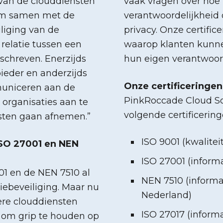
 van de clouddiensten
vaak vragen over hoe 
om samen met de
verantwoordelijkheid 
liging van de
privacy. Onze certif
 relatie tussen een
waarop klanten kunne
schreven. Enerzijds
hun eigen verantwoord
ieder en anderzijds
Onze certificeringen
municeren aan de
PinkRoccade Cloud Sol
 organisaties aan te
volgende certificering
nsten gaan afnemen.”
ISO 9001 (kwaliteit
ISO 27001 en NEN
ISO 27001 (informa
01 en de NEN 7510 al
NEN 7510 (informa
ebeveiliging. Maar nu
Nederland)
ere clouddiensten
ISO 27017 (inform
 om grip te houden op