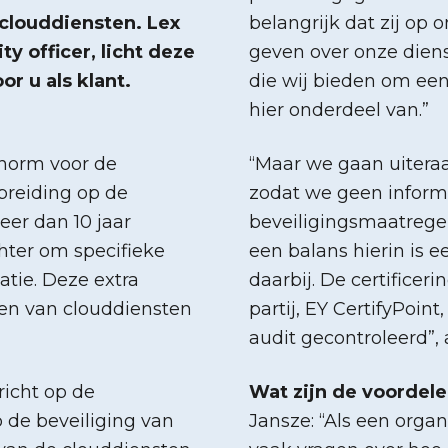
clouddiensten. Lex
belangrijk dat zij op
y officer, licht deze
geven over onze dien
or u als klant.
die wij bieden om een
hier onderdeel van.”
 norm voor de
“Maar we gaan uiteraa
tbreiding op de
zodat we geen inform
er dan 10 jaar
beveiligingsmaatregel
chter om specifieke
een balans hierin is e
atie. Deze extra
daarbij. De certifice
en van clouddiensten
partij, EY CertifyPoin
audit gecontroleerd”, 
richt op de
Wat zijn de voordele
 de beveiliging van
Jansze: “Als een organ