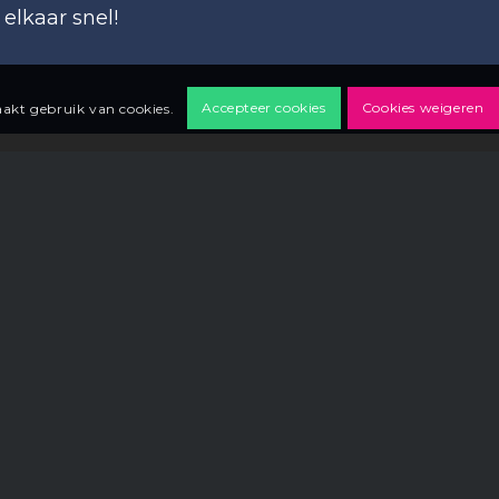
elkaar snel!
Accepteer cookies
Cookies weigeren
akt gebruik van cookies.
Jouw business
Inspi
Zorgorganisatie
Nieuw