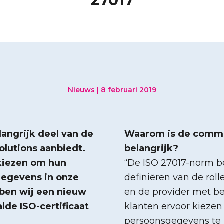
27017
Nieuws | 8 februari 2019
angrijk deel van de
Waarom is de commun
olutions aanbiedt.
belangrijk?
kiezen om hun
“De ISO 27017-norm be
gegevens in onze
definiëren van de rol
bben wij een nieuw
en de provider met bet
lde ISO-certificaat
klanten ervoor kiez
persoonsgegevens te h