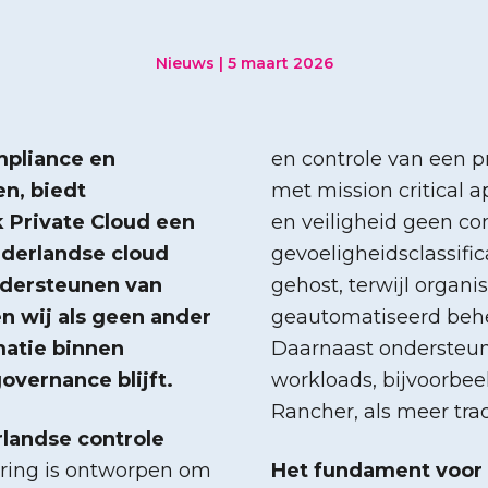
Nieuws | 5 maart 2026
mpliance en
en controle van een p
en, biedt
met mission critical 
 Private Cloud een
en veiligheid geen c
derlandse cloud
gevoeligheidsclassific
ndersteunen van
gehost, terwijl organi
en wij als geen ander
geautomatiseerd behe
matie binnen
Daarnaast ondersteun
overnance blijft.
workloads, bijvoorbee
Rancher, als meer trad
landse controle
ring is ontworpen om
Het fundament voor 