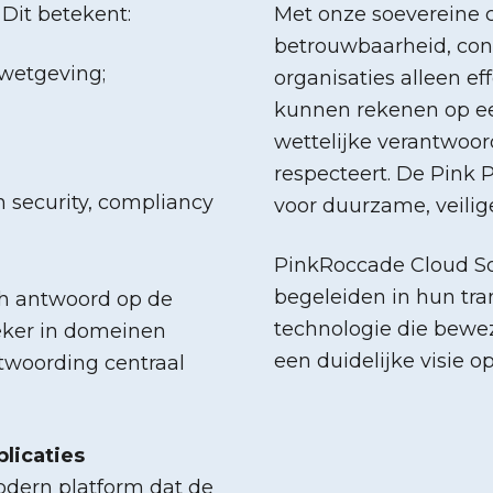
Dit betekent:
Met onze soevereine c
betrouwbaarheid, cont
 wetgeving;
organisaties alleen ef
kunnen rekenen op e
wettelijke verantwoor
respecteert. De Pink
 security, compliancy
voor duurzame, veilig
PinkRoccade Cloud Sol
begeleiden in hun tra
ch antwoord op de
technologie die bewez
eker in domeinen
een duidelijke visie 
ntwoording centraal
plicaties
odern platform dat de