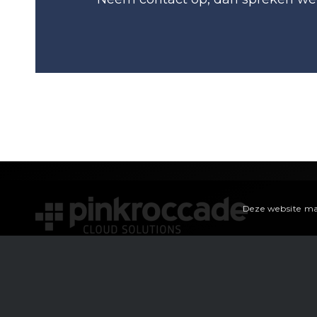
Deze website ma
Boogschutterstraat 1 (18e etage)
7324 AE Apeldoorn