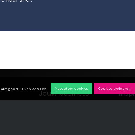
Accepteer cookies
Cookies weigeren
akt gebruik van cookies.
Jouw business
Inspi
Zorgorganisatie
Nieuw
Softwarebedrijf
Event