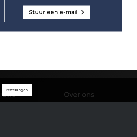
Stuur een e-mail
Instellingen
ratie
Over ons
s & kennis
Ons verhaal
s
Onze aanpak