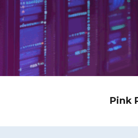
Pink
P