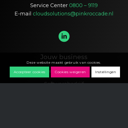
Service Center
0800 – 9119
E-mail
cloudsolutions@pinkroccade.nl
Jouw business
Deze website maakt gebruik van cookies.
Zorgorganisatie
Accepteer cookies
Cookies weigeren
Instellingen
Softwarebedrijf
Inspiratie
Nieuws & kennis